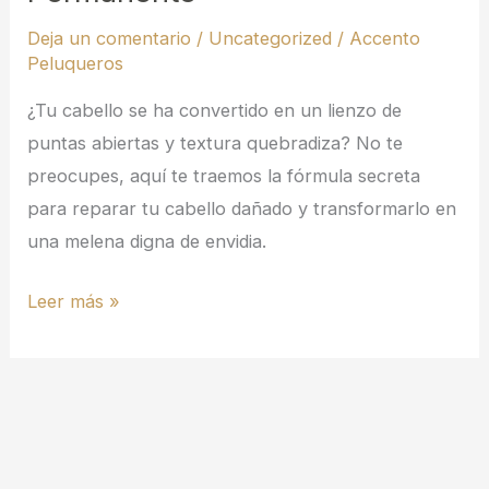
de
Deja un comentario
/
Uncategorized
/
Accento
forma
Peluqueros
Rápida
¿Tu cabello se ha convertido en un lienzo de
y
puntas abiertas y textura quebradiza? No te
Permanente
preocupes, aquí te traemos la fórmula secreta
para reparar tu cabello dañado y transformarlo en
una melena digna de envidia.
Leer más »