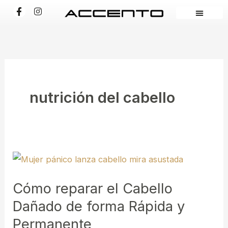
Ir
F
I
a
n
al
c
s
e
t
contenido
b
a
o
g
o
r
k
a
-
m
f
nutrición del cabello
Cómo
reparar
Cómo reparar el Cabello
el
Dañado de forma Rápida y
Cabello
Dañado
Permanente